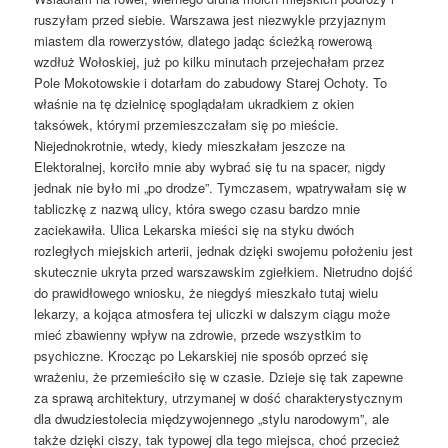
ruszyłam przed siebie. Warszawa jest niezwykle przyjaznym
miastem dla rowerzystów, dlatego jadąc ścieżką rowerową
wzdłuż Wołoskiej, już po kilku minutach przejechałam przez
Pole Mokotowskie i dotarłam do zabudowy Starej Ochoty. To
właśnie na tę dzielnicę spoglądałam ukradkiem z okien
taksówek, którymi przemieszczałam się po mieście.
Niejednokrotnie, wtedy, kiedy mieszkałam jeszcze na
Elektoralnej, korciło mnie aby wybrać się tu na spacer, nigdy
jednak nie było mi „po drodze”. Tymczasem, wpatrywałam się w
tabliczkę z nazwą ulicy, która swego czasu bardzo mnie
zaciekawiła. Ulica Lekarska mieści się na styku dwóch
rozległych miejskich arterii, jednak dzięki swojemu położeniu jest
skutecznie ukryta przed warszawskim zgiełkiem. Nietrudno dojść
do prawidłowego wniosku, że niegdyś mieszkało tutaj wielu
lekarzy, a kojąca atmosfera tej uliczki w dalszym ciągu może
mieć zbawienny wpływ na zdrowie, przede wszystkim to
psychiczne. Krocząc po Lekarskiej nie sposób oprzeć się
wrażeniu, że przemieściło się w czasie. Dzieje się tak zapewne
za sprawą architektury, utrzymanej w dość charakterystycznym
dla dwudziestolecia międzywojennego „stylu narodowym”, ale
także dzięki ciszy, tak typowej dla tego miejsca, choć przecież