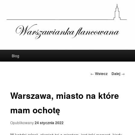
Warszawianka Flancowana – Blog o
Warszawie
Menu
Blog
Przeskocz
główne
do
Nawigacja
←
Wstecz
Dalej
→
po
tekstu
wpisach
Warszawa, miasto na które
mam ochotę
Opublikowany
24 stycznia 2022
W każdej relacji, również tej z miastem, jest taki moment, kiedy