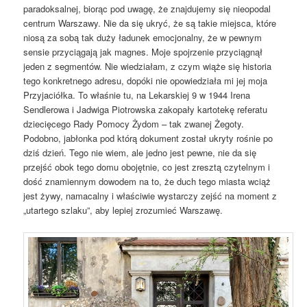
paradoksalnej, biorąc pod uwagę, że znajdujemy się nieopodal
centrum Warszawy. Nie da się ukryć, że są takie miejsca, które
niosą za sobą tak duży ładunek emocjonalny, że w pewnym
sensie przyciągają jak magnes. Moje spojrzenie przyciągnął
jeden z segmentów. Nie wiedziałam, z czym wiąże się historia
tego konkretnego adresu, dopóki nie opowiedziała mi jej moja
Przyjaciółka. To właśnie tu, na Lekarskiej 9 w 1944 Irena
Sendlerowa i Jadwiga Piotrowska zakopały kartotekę referatu
dziecięcego Rady Pomocy Żydom – tak zwanej Żegoty.
Podobno, jabłonka pod którą dokument został ukryty rośnie po
dziś dzień. Tego nie wiem, ale jedno jest pewne, nie da się
przejść obok tego domu obojętnie, co jest zresztą czytelnym i
dość znamiennym dowodem na to, że duch tego miasta wciąż
jest żywy, namacalny i właściwie wystarczy zejść na moment z
„utartego szlaku”, aby lepiej zrozumieć Warszawę.