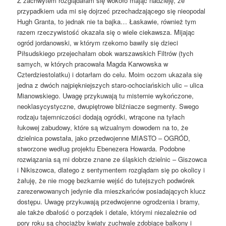
Z zachwytem rozglądałam się wokoło mając nadzieję, że
przypadkiem uda mi się dojrzeć przechadzającego się nieopodal
Hugh Granta, to jednak nie ta bajka… Łaskawie, również tym
razem rzeczywistość okazała się o wiele ciekawsza. Mijając
ogród jordanowski, w którym rzekomo bawiły się dzieci
Piłsudskiego przejechałam obok warszawskich Filtrów (tych
samych, w których pracowała Magda Karwowska w
Czterdziestolatku) i dotarłam do celu. Moim oczom ukazała się
jedna z dwóch najpiękniejszych staro-ochociańskich ulic – ulica
Mianowskiego. Uwagę przykuwają tu misternie wykończone,
neoklasycystyczne, dwupiętrowe bliźniacze segmenty. Swego
rodzaju tajemniczości dodają ogródki, wtrącone na tyłach
łukowej zabudowy, które są wizualnym dowodem na to, że
dzielnica powstała, jako przedwojenne MIASTO – OGRÓD,
stworzone według projektu Ebenezera Howarda. Podobne
rozwiązania są mi dobrze znane ze śląskich dzielnic – Giszowca
i Nikiszowca, dlatego z sentymentem rozglądam się po okolicy i
żałuję, że nie mogę bezkarnie wejść do tutejszych podwórek
zarezerwowanych jedynie dla mieszkańców posiadających klucz
dostępu. Uwagę przykuwają przedwojenne ogrodzenia i bramy,
ale także dbałość o porządek i detale, którymi niezależnie od
pory roku są chociażby kwiaty zuchwale zdobiące balkony i