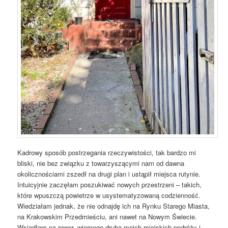
Kadrowy sposób postrzegania rzeczywistości, tak bardzo mi
bliski, nie bez związku z towarzyszącymi nam od dawna
okolicznościami zszedł na drugi plan i ustąpił miejsca rutynie.
Intuicyjnie zaczęłam poszukiwać nowych przestrzeni – takich,
które wpuszczą powietrze w usystematyzowaną codzienność.
Wiedziałam jednak, że nie odnajdę ich na Rynku Starego Miasta,
na Krakowskim Przedmieściu, ani nawet na Nowym Świecie.
Wsiadłam na rower, wiernego druha moich miejskich podróży i