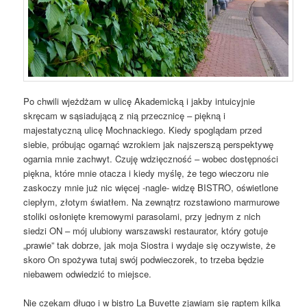
Po chwili wjeżdżam w ulicę Akademicką i jakby intuicyjnie
skręcam w sąsiadującą z nią przecznicę – piękną i
majestatyczną ulicę Mochnackiego. Kiedy spoglądam przed
siebie, próbując ogarnąć wzrokiem jak najszerszą perspektywę
ogarnia mnie zachwyt. Czuję wdzięczność – wobec dostępności
piękna, które mnie otacza i kiedy myślę, że tego wieczoru nie
zaskoczy mnie już nic więcej -nagle- widzę BISTRO, oświetlone
ciepłym, złotym światłem. Na zewnątrz rozstawiono marmurowe
stoliki osłonięte kremowymi parasolami, przy jednym z nich
siedzi ON – mój ulubiony warszawski restaurator, który gotuje
„prawie” tak dobrze, jak moja Siostra i wydaje się oczywiste, że
skoro On spożywa tutaj swój podwieczorek, to trzeba będzie
niebawem odwiedzić to miejsce.
Nie czekam długo i w bistro La Buvette zjawiam się raptem kilka