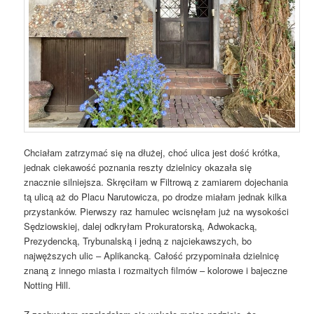
Chciałam zatrzymać się na dłużej, choć ulica jest dość krótka,
jednak ciekawość poznania reszty dzielnicy okazała się
znacznie silniejsza. Skręciłam w Filtrową z zamiarem dojechania
tą ulicą aż do Placu Narutowicza, po drodze miałam jednak kilka
przystanków. Pierwszy raz hamulec wcisnęłam już na wysokości
Sędziowskiej, dalej odkryłam Prokuratorską, Adwokacką,
Prezydencką, Trybunalską i jedną z najciekawszych, bo
najwęższych ulic – Aplikancką. Całość przypominała dzielnicę
znaną z innego miasta i rozmaitych filmów – kolorowe i bajeczne
Notting Hill.