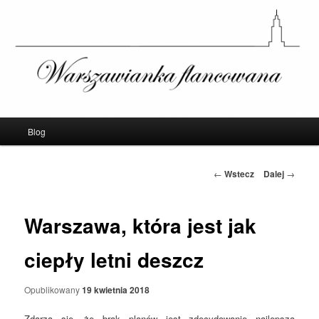
Warszawianka Flancowana – Blog o
Warszawie
Menu
Blog
Przeskocz
główne
do
Nawigacja
←
Wstecz
Dalej
→
po
tekstu
wpisach
Warszawa, która jest jak
ciepły letni deszcz
Opublikowany
19 kwietnia 2018
Zdarza się, że brak planów jest zdecydowanie najlepszą