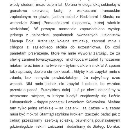
wtedy siedem, może osiem lat. Ubrana w elegancką sukienkę w
granatowo czerwoną kratę, z warkoczem francuskim
zaplecionym na głowie, jadłam obiad z Rodzicami i Siostrą na
werandzie Starej Pomarańczarni (naprzeciw, której właśnie
siedziałam). W pewnym momencie zapowiedziano występ
jednego z najbardziej popularnych ówczesnych iluzjonistów
Macieja Pola. Aranżując kolejną sztuczkę, zaprosił mnie i
chłopca z sąsiedniego stolika do uczestnictwa. Do dziś
pamiętam przerażenie, które we mnie wywołał żartując, że za
chwilę zamieni towarzyszącego mi chłopca w żabę! Tymczasem
miałam teraz inne zmartwienie – byłam całkiem mokra! A spacer
tak naprawdę dopiero się rozkręcał… Gdyby ktoś zapytał mnie o
zdanie, bez namysłu powiedziałabym, że najwyższy czas
wracać. Nikt mnie jednak nie zapytał i dobrze, bo wkrótce
przestało padać. Ruszyliśmy dalej i już po chwili dotarliśmy w
niepozorne miejsce, w którym kiedyś znajdowały się Łaźnie
Lubomirskich – dające początek Łazienkom Królewskim. Miałam
tam tylko jedną refleksję – są Łazienki, są Łaźnie – a zatem
musi być mokro! Stamtąd szybkim krokiem (zaczęło padać jak z
cebra) przeszliśmy szeroką ścieżką, oświetloną poustawianymi
gdzieniegdzie niskimi zniczami i dodarliśmy do Białego Domku.