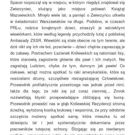
Spacer rozpoczął się w miejscu, w którym niegdyś znajdował się
Zwierzyniec, służący jako miejsce polowań Książąt
Mazowieckich. Minęło wiele lat, a pamięć o Zwierzyńcu utkwiła
w świadomości Warszawiaków na długo. Podobno, w czasach
PRL-u, rodzice krnąbrnych dzieci, straszyli je wściekłymi
wiewiórkami, które według legendy przychodziły tutaj z pobliskiej
Ambasady ZSSR. Wiewiórki są stale obecne na tym terenie, ale
dziś nikt się ich nie boi, przeciwnie – dzieci chętnie zapraszają je
do zabawy. Postrachem Łazienek Królewskich są natomiast lisy,
które stanowią zagrożenie głównie dla pawi i ich małych. Nie
zagrażają Ludziom, chyba że tym, dumnym jak pawie! Co
ciekawe, wciąż można spotkać tu raki amerykańskie, które są
nosicielami dżumy, szczęśliwie niezagrażającej Człowiekowi.
Przewodnik profilaktycznie przestrzega nas jednak przed nimi,
także dla tego, że robi się już coraz ciemniej… Zmrok
rozświetlają błyski przepowiadające zbliżającą się burzę.
Przewodnik prowadzi nas w głąb Królewskiej Rezydencji stromą
ścieżką, wyłożoną kostką brukową i wspomina, że przy odrobinie
szczęścia możemy spotkać sarnę, która mieszka tu od
dziesięciu lat i jest systematycznie dokarmiana przez
pracowników tutejszej ochrony. Ślizgając się po nierównym