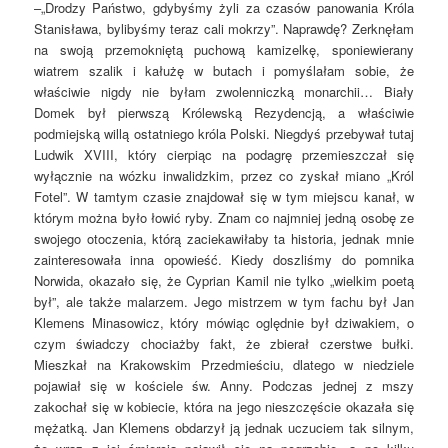
–„Drodzy Państwo, gdybyśmy żyli za czasów panowania Króla
Stanisława, bylibyśmy teraz cali mokrzy”. Naprawdę? Zerknęłam
na swoją przemokniętą puchową kamizelkę, sponiewierany
wiatrem szalik i kałużę w butach i pomyślałam sobie, że
właściwie nigdy nie byłam zwolenniczką monarchii… Biały
Domek był pierwszą Królewską Rezydencją, a właściwie
podmiejską willą ostatniego króla Polski. Niegdyś przebywał tutaj
Ludwik XVIII, który cierpiąc na podagrę przemieszczał się
wyłącznie na wózku inwalidzkim, przez co zyskał miano „Król
Fotel”. W tamtym czasie znajdował się w tym miejscu kanał, w
którym można było łowić ryby. Znam co najmniej jedną osobę ze
swojego otoczenia, którą zaciekawiłaby ta historia, jednak mnie
zainteresowała inna opowieść. Kiedy doszliśmy do pomnika
Norwida, okazało się, że Cyprian Kamil nie tylko „wielkim poetą
był”, ale także malarzem. Jego mistrzem w tym fachu był Jan
Klemens Minasowicz, który mówiąc oględnie był dziwakiem, o
czym świadczy chociażby fakt, że zbierał czerstwe bułki.
Mieszkał na Krakowskim Przedmieściu, dlatego w niedziele
pojawiał się w kościele św. Anny. Podczas jednej z mszy
zakochał się w kobiecie, która na jego nieszczęście okazała się
mężatką. Jan Klemens obdarzył ją jednak uczuciem tak silnym,