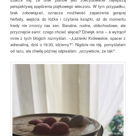
perspektywą spędzenia piątkowego wieczoru. W tym przypadku,
brak zobowiązań, oznacza możliwość zaparzenia gorącej
herbaty, wejścia do łóżka i czytania książki, aż do momentu
kiedy nie zmorzy nas sen. Banalne, nudne, oldschoolowe; ale
przyznajcie sami: czego chcieć więcej? Dźwięk sms – a wytrącił
mnie z tych błogich rozmyślań. –„Łazienki Królewskie, spacer z
adrenaliną, dziś o 19:30, idziemy?”- Nigdzie nie idę, pomyślałam
od razu, ale chwilę później odpisałam: „oczywiście, że tak!”.