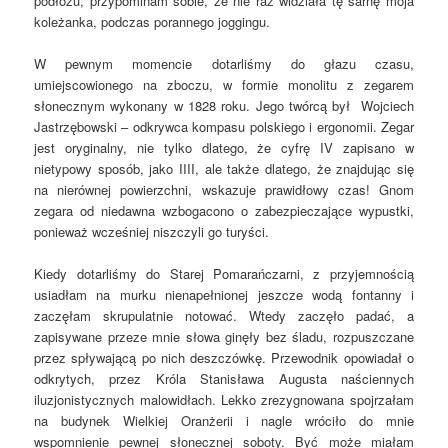
podłożu, przypominam sobie, że nie raz widziała tę sarnę moja
koleżanka, podczas porannego joggingu.
W pewnym momencie dotarliśmy do głazu czasu,
umiejscowionego na zboczu, w formie monolitu z zegarem
słonecznym wykonany w 1828 roku. Jego twórcą był Wojciech
Jastrzębowski – odkrywca kompasu polskiego i ergonomii. Zegar
jest oryginalny, nie tylko dlatego, że cyfrę IV zapisano w
nietypowy sposób, jako IIII, ale także dlatego, że znajdując się
na nierównej powierzchni, wskazuje prawidłowy czas! Gnom
zegara od niedawna wzbogacono o zabezpieczające wypustki,
ponieważ wcześniej niszczyli go turyści.
Kiedy dotarliśmy do Starej Pomarańczarni, z przyjemnością
usiadłam na murku nienapełnionej jeszcze wodą fontanny i
zaczęłam skrupulatnie notować. Wtedy zaczęło padać, a
zapisywane przeze mnie słowa ginęły bez śladu, rozpuszczane
przez spływającą po nich deszczówkę. Przewodnik opowiadał o
odkrytych, przez Króla Stanisława Augusta naściennych
iluzjonistycznych malowidłach. Lekko zrezygnowana spojrzałam
na budynek Wielkiej Oranżerii i nagle wróciło do mnie
wspomnienie pewnej słonecznej soboty. Być może miałam