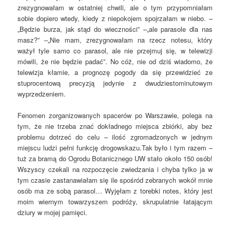
zrezygnowałam w ostatniej chwili, ale o tym przypomniałam
sobie dopiero wtedy, kiedy z niepokojem spojrzałam w niebo. –
„Będzie burza, jak stąd do wieczności” –„ale parasole dla nas
masz?” –„Nie mam, zrezygnowałam na rzecz notesu, który
ważył tyle samo co parasol, ale nie przejmuj się, w telewizji
mówili, że nie będzie padać”. No cóż, nie od dziś wiadomo, że
telewizja kłamie, a prognozę pogody da się przewidzieć ze
stuprocentową precyzją jedynie z dwudziestominutowym
wyprzedzeniem.
Fenomen zorganizowanych spacerów po Warszawie, polega na
tym, że nie trzeba znać dokładnego miejsca zbiórki, aby bez
problemu dotrzeć do celu – ilość zgromadzonych w jednym
miejscu ludzi pełni funkcję drogowskazu.Tak było i tym razem –
tuż za bramą do Ogrodu Botanicznego UW stało około 150 osób!
Wszyscy czekali na rozpoczęcie zwiedzania i chyba tylko ja w
tym czasie zastanawiałam się ile spośród zebranych wokół mnie
osób ma ze sobą parasol… Wyjęłam z torebki notes, który jest
moim wiernym towarzyszem podróży, skrupulatnie łatającym
dziury w mojej pamięci.