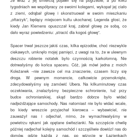
że wraz z jej śmiercią pojawił się na pogrzebie, a po kilku
tygodniach we współpracy ze swoimi kolegami, wykopał jej ciało
z ziemi, odrąbał głowę i skonstruował w swoim mieszkaniu
„ołtarzyk”, będący miejscem kultu ukochanej. Legenda głosi, że
kiedy Jan Klemens opuszczał kraj, zabrał głowę ze sobą, co
dało wyraz powiedzeniu: „stracić dla kogoś głowę”.
Spacer trwał jeszcze jakiś czas, kilka epizodów, choć niezwykle
ciekawych, umknęło mojej pamięci, z uwagi na to, że w ulewnym
deszczu robienie notatek było czynnością karkołomną. Nie
dotrwałyśmy do końca spaceru. Cóż, jak mówi jedna z moich
Koleżanek –nie zawsze cel ma znaczenie, czasem liczy się
droga. W pewnym momencie, całkowicie przemoknięte,
zdecydowałyśmy się zamówić Ubera. Na kilkuminutowy czas
oczekiwania, znalazłyśmy bezpieczne schronienie, tuż przy
budce ochroniarskiej, skąd bardzo dobrze było widać
nadjeżdżające samochody. Nas natomiast nie było widać wcale,
bo kiedy wreszcie przyjechał kierowca – wybawiciel, nie
zauważył nas i odjechał, mimo, że wymachiwałyśmy w
powietrzu rękami jak opętane świtezianki. Na szczęście chwilę
później nadjechał kolejny samochód i szczęśliwie dowiózł nas do
domów, gdzie każda z nas, po wizycie w Łazienkach