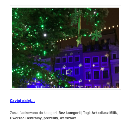
Czytaj dalej…
Zaszufladkowano do kategorii
Bez kategorii
|
Tagi:
Arkadiusz Milik
,
Dworzec Centralny
,
prezenty
,
warszawa