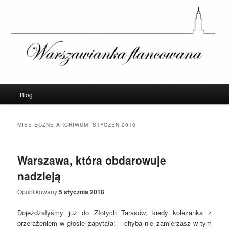
Warszawianka Flancowana – Blog o
Warszawie
Menu
Blog
Przeskocz
Przeskocz
główne
do
do
MIESIĘCZNE ARCHIWUM:
STYCZEŃ 2018
tekstu
widgetów
Warszawa, która obdarowuje
nadzieją
Opublikowany
5 stycznia 2018
Dojeżdżałyśmy już do Złotych Tarasów, kiedy koleżanka z
przerażeniem w głosie zapytała: – chyba nie zamierzasz w tym