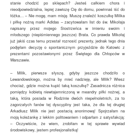
stanie chodzić po sklepach? Jesteś całkiem chora i
nieodpowiedzialna, lepiej zawiozę Cię do domu, powinnaś iść do
łóżka… – Nie mogę, mam misję. Muszę znaleźć koszulkę Milika
i piłkę nożną marki Adidas – zacytowałam list do św. Mikołaja
napisany przez mojego Siostrzeńca w imieniu swoim i
młodszego (niepiśmiennego jeszcze) Brata. Co prawda Mikołaj
już jakiś czas temu przestał roznosić prezenty, jednak tego dnia
podjęłam decyzję o spontanicznym przyjeździe do Katowic z
prezentami pozostawionymi przez Świętego dla Chłopców w
Warszawie.
– Milik, pierwsze słyszę, gdyby jeszcze chodziło o
Lewandowskiego, można by mieć nadzieję, ale Milik? Wiesz
chociaż, gdzie można kupić taką koszulkę? Zasadnicza różnica
pomiędzy kobietą niewtajemniczoną w meandry piłki nożnej, a
taką, która posiada w Rodzinie dwóch niepełnoletnich, za to
zagorzałych fanów tej dyscypliny jest taka, że dla tej drugiej
Arkadiusz Milik nie jest postacią anonimową! Spojrzałam na
moją koleżankę z lekkim politowaniem i odparłam z satysfakcją:
– Oczywiście, że wiem, zrobiłam w tej sprawie wywiad
środowiskowy, jestem profesjonalistką!