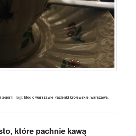
ategorii
|
Tagi:
blog o warszawie
,
łazienki królewskie
,
warszawa
,
to, które pachnie kawą