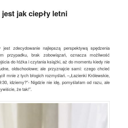
jest jak ciepły letni
 jest zdecydowanie najlepszą perspektywą spędzenia
ym przypadku, brak zobowiązań, oznacza możliwość
jścia do łóżka i czytania książki, aż do momentu kiedy nie
dne, oldschoolowe; ale przyznajcie sami: czego chcieć
ił mnie z tych błogich rozmyślań. –„Łazienki Królewskie,
9:30, idziemy?”- Nigdzie nie idę, pomyślałam od razu, ale
ywiście, że tak!”.