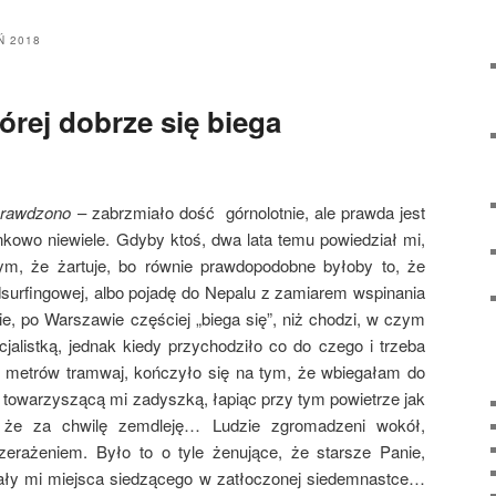
Ń 2018
órej dobrze się biega
prawdzono
– zabrzmiało dość górnolotnie, ale prawda jest
nkowo niewiele. Gdyby ktoś, dwa lata temu powiedział mi,
bym, że żartuje, bo równie prawdopodobne byłoby to, że
urfingowej, albo pojadę do Nepalu z zamiarem wspinania
, po Warszawie częściej „biega się”, niż chodzi, w czym
alistką, jednak kiedy przychodziło co do czego i trzeba
a metrów tramwaj, kończyło się na tym, że wbiegałam do
 towarzyszącą mi zadyszką, łapiąc przy tym powietrze jak
, że za chwilę zemdleję… Ludzie zgromadzeni wokół,
zerażeniem. Było to o tyle żenujące, że starsze Panie,
ły mi miejsca siedzącego w zatłoczonej siedemnastce…