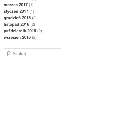
marzec 2017
(1)
styczeń 2017
(1)
grudzień 2016
(2)
listopad 2016
(2)
październik 2016
(2)
wrzesień 2016
(2)
S
z
u
k
a
j