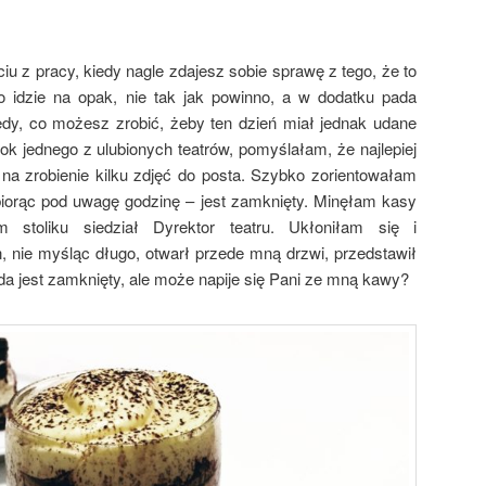
iu z pracy, kiedy nagle zdajesz sobie sprawę z tego, że to
o idzie na opak, nie tak jak powinno, a w dodatku pada
dy, co możesz zrobić, żeby ten dzień miał jednak udane
k jednego z ulubionych teatrów, pomyślałam, że najlepiej
na zrobienie kilku zdjęć do posta. Szybko zorientowałam
 biorąc pod uwagę godzinę – jest zamknięty. Minęłam kasy
 stoliku siedział Dyrektor teatru. Ukłoniłam się i
nie myśląc długo, otwarł przede mną drzwi, przedstawił
wda jest zamknięty, ale może napije się Pani ze mną kawy?