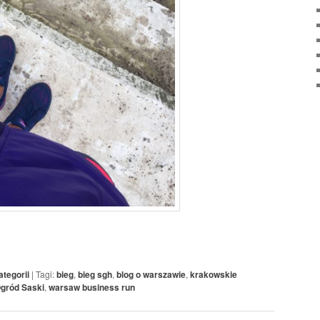
ategorii
|
Tagi:
bieg
,
bieg sgh
,
blog o warszawie
,
krakowskie
gród Saski
,
warsaw business run