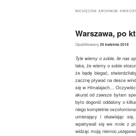
do
do
MIESIĘCZNE ARCHIWUM:
KWIECIE
tekstu
widgetów
Warszawa, po kt
Opublikowany
26 kwietnia 2018
Tyle wiemy o sobie, ile nas
s
taka, że wiemy o sobie stosu
że będę biegać, stwierdziła
zacznę pływać na desce winds
się w Himalajach… Oczywiście
akurat od zawsze byłam specj
było dogonić oddalony o kilk
niego kompletnie oszołomiona
umierający i obawiając się
wpatrywali się we mnie z pr
widząc moją niemoc,ustępowa