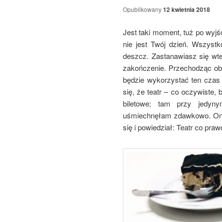
Opublikowany
12 kwietnia 2018
Jest taki moment, tuż po wyjśc
nie jest Twój dzień. Wszystk
deszcz. Zastanawiasz się wte
zakończenie. Przechodząc obo
będzie wykorzystać ten czas 
się, że teatr – co oczywiste,
biletowe; tam przy jedynym
uśmiechnęłam zdawkowo. On, 
się i powiedział: Teatr co pra