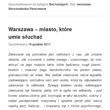
Zaszufladkowano do kategorii
Bez kategorii
|
Tagi:
warszawa
,
Warszawianka Flancowana
Warszawa – miasto, które
umie słuchać
Opublikowany
19 grudnia 2017
Zwierzanie się potrzebne jest niektórym z nas, jak zmiana
ubrania. Jak zrzucenie z siebie starego i znoszonego, by móc
włożyć na jego miejsce takie, które będziemy mogli plamić,
brudzić i znaszać (tego bezokolicznika nie jestem pewny
gramatycznie) od nowa. Aby jednak zwierzenia nasze wypadły
zadowalająco, potrzebna nam jest osoba, która by odpowiednio
zwierzenia te odbierała. Bywają bowiem osoby odbierające
zwierzenia tak fatalnie, jakby ich w ogóle nie odbierały, i pod
koniec seansu stoimy goli, trzymając w ręku wszystko, cośmy z
siebie pozdejmowali: marynarkę i spodnie (jeżeli płeć nasza
męską jest), bieliznę… i trzęsiemy się z zimna psychicznego,