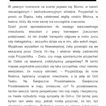
W pewnym momencie na scenie pojawia się Mumio, w swoim
niezastąpionym i bezkonkurencyjnym składzie. Przyjechali tu
prosto ze Śląska, żeby celebrować wigilię urodzin Mistrza, w
teatrze, który dla mnie samej ma szczególne znaczenie.
Dzień przed wprowadzeniem do swojego warszawskiego
mieszkania, wracałam z pracy tramwajem (zaczynam
podejrzewać, że ten środek transportu odgrywa w moim życiu
rolę niebagatelną – wszystko dzieje się w nim, albo wokół niego).
Wyjątkowo wysiadłam na Nowowiejskiej, żeby przesiąść się we
wskazaną przez Ciocię 15—tkę. I właśnie wtedy zadzwoniła
moja Przyjaciółka. – Zosiu, czy mogę spontanicznie przyjechać
do Ciebie na weekend, zrobiłybyśmy parapetówę? W tamto
majowe popołudnie poczułam się taka szczęśliwa, choć niestety
wiedziałam, że muszę odmówić. – Przyjeżdżają do mnie
Rodzice, będziemy urządzać mieszkanie, a ja jadę do Och
Teatru. Na Świąteczne Przedstawienie. Świąteczne
Przedstawienie w maju, śmiesznie, co? To przedstawienie,
tamten wieczór, tamta perspektywa i ten maj ciepły i bezpieczny,
na trwałe rozbudziły moją sympatię do Och-u. Od tamtej pory
byłam tam wiele razy, jednak trzeba przyznać, że ten, był
absolutnie wyjątkowy. Podwójna owacja na stojąco mówi sama