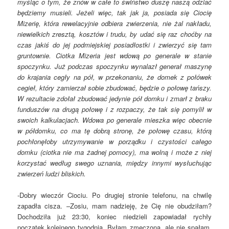
myśląc o tym, że znów w całe to świństwo duszę naszą odziać
będziemy musieli. Jeżeli więc, tak jak ja, posiada się Ciocię
Mizerię, która rewelacyjnie odbiera zwierzenia, nie żal nakładu,
niewielkich zresztą, kosztów i trudu, by udać się raz choćby na
czas jakiś do jej podmiejskiej posiadłostki i zwierzyć się tam
gruntownie. Ciotka Mizeria jest wdową po generale w stanie
spoczynku. Już podczas spoczynku wynalazł generał maszynę
do krajania cegły na pół, w przekonaniu, że domek z połówek
cegieł, który zamierzał sobie zbudować, będzie o połowę tańszy.
W rezultacie zdołał zbudować jedynie pół domku i zmarł z braku
funduszów na drugą połowę i z rozpaczy, że tak się pomylił w
swoich kalkulacjach. Wdowa po generale mieszka więc obecnie
w półdomku, co ma tę dobrą stronę, że połowę czasu, którą
pochłonęłoby utrzymywanie w porządku i czystości całego
domku (ciotka nie ma żadnej pomocy), ma wolną i może z niej
korzystać według swego uznania, między innymi wysłuchując
zwierzeń ludzi bliskich.
-Dobry wieczór Ciociu. Po drugiej stronie telefonu, na chwilę
zapadła cisza. –Zosiu, mam nadzieję, że Cię nie obudziłam?
Dochodziła już 23:30, koniec niedzieli zapowiadał rychły
początek kolejnego tygodnia. Byłam zmęczona, ale nie spałam.