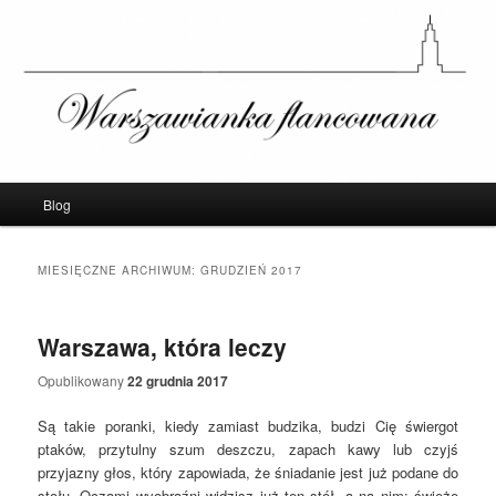
Warszawianka Flancowana – Blog o
Warszawie
Menu
Blog
Przeskocz
Przeskocz
główne
do
do
MIESIĘCZNE ARCHIWUM:
GRUDZIEŃ 2017
tekstu
widgetów
Warszawa, która leczy
Opublikowany
22 grudnia 2017
Są takie poranki, kiedy zamiast budzika, budzi Cię świergot
ptaków, przytulny szum deszczu, zapach kawy lub czyjś
przyjazny głos, który zapowiada, że śniadanie jest już podane do
stołu. Oczami wyobraźni widzisz już ten stół, a na nim: świeże