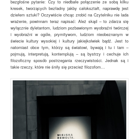
bezgłośne pytanie: Czy to niedbałe połączenie ze sobą kilku
kresek, tworzących bezładny jakby całokształt, naprawdę jest
dziełem sztuki? Oczywiście chcąc zrobić na Czytelniku nie lada
wrażenie, powinnam teraz napisać: Ależ skąd – to zdarza się
wyłącznie dyletantom, ludziom pozbawionym wyobraźni twórczej
i wyobraźni w ogóle, prymitywom, ludziom nieobeznanym w
świecie kultury wysokiej i kultury jakiejkolwiek bądź. Jest to
natomiast obce tym, którzy są światowi, bywają i tu i tam –
pojmują, interpretują, kontemplują – są bystrzy i cechuje ich
filozoficzny sposób postrzegania rzeczywistości. Jednak są i
takie rzeczy, które nie śniły się przecież filozofom…