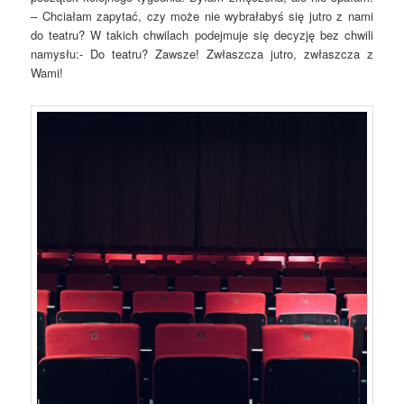
– Chciałam zapytać, czy może nie wybrałabyś się jutro z nami
do teatru? W takich chwilach podejmuje się decyzję bez chwili
namysłu:- Do teatru? Zawsze! Zwłaszcza jutro, zwłaszcza z
Wami!