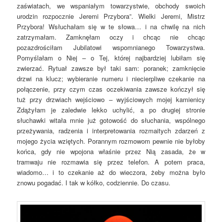
zaświatach, we wspaniałym towarzystwie, obchody swoich
urodzin rozpocznie Jeremi Przybora”. Wielki Jeremi, Mistrz
Przybora! Wsłuchałam się w te słowa… i na chwilę na nich
zatrzymałam. Zamknęłam oczy i chcąc nie chcąc
pozazdrościłam Jubilatowi wspomnianego Towarzystwa.
Pomyślałam o Niej – o Tej, której najbardziej lubiłam się
zwierzać. Rytuał zawsze był taki sam: poranek; zamknięcie
drzwi na klucz; wybieranie numeru i niecierpliwe czekanie na
połączenie, przy czym czas oczekiwania zawsze kończył się
tuż przy drzwiach wejściowo – wyjściowych mojej kamienicy
Zdążyłam je zaledwie lekko uchylić, a po drugiej stronie
słuchawki witała mnie już gotowość do słuchania, wspólnego
przeżywania, radzenia i interpretowania rozmaitych zdarzeń z
mojego życia wziętych. Porannym rozmowom pewnie nie byłoby
końca, gdy nie wpojona właśnie przez Nią zasada, że w
tramwaju nie rozmawia się przez telefon. A potem praca,
wiadomo… i to czekanie aż do wieczora, żeby można było
znowu pogadać. I tak w kółko, codziennie. Do czasu.