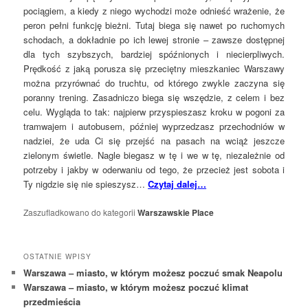
pociągiem, a kiedy z niego wychodzi może odnieść wrażenie, że
peron pełni funkcję bieżni. Tutaj biega się nawet po ruchomych
schodach, a dokładnie po ich lewej stronie – zawsze dostępnej
dla tych szybszych, bardziej spóźnionych i niecierpliwych.
Prędkość z jaką porusza się przeciętny mieszkaniec Warszawy
można przyrównać do truchtu, od którego zwykle zaczyna się
poranny trening. Zasadniczo biega się wszędzie, z celem i bez
celu. Wygląda to tak: najpierw przyspieszasz kroku w pogoni za
tramwajem i autobusem, później wyprzedzasz przechodniów w
nadziei, że uda Ci się przejść na pasach na wciąż jeszcze
zielonym świetle. Nagle biegasz w tę i we w tę, niezależnie od
potrzeby i jakby w oderwaniu od tego, że przecież jest sobota i
Ty nigdzie się nie spieszysz…
Czytaj dalej…
Zaszufladkowano do kategorii
Warszawskie Place
OSTATNIE WPISY
Warszawa – miasto, w którym możesz poczuć smak Neapolu
Warszawa – miasto, w którym możesz poczuć klimat
przedmieścia