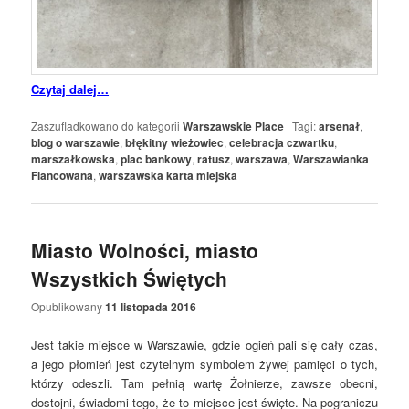
Czytaj dalej…
Zaszufladkowano do kategorii
Warszawskie Place
|
Tagi:
arsenał
,
blog o warszawie
,
błękitny wieżowiec
,
celebracja czwartku
,
marszałkowska
,
plac bankowy
,
ratusz
,
warszawa
,
Warszawianka
Flancowana
,
warszawska karta miejska
Miasto Wolności, miasto
Wszystkich Świętych
Opublikowany
11 listopada 2016
Jest takie miejsce w Warszawie, gdzie ogień pali się cały czas,
a jego płomień jest czytelnym symbolem żywej pamięci o tych,
którzy odeszli. Tam pełnią wartę Żołnierze, zawsze obecni,
dostojni, świadomi tego, że to miejsce jest święte. Na pograniczu