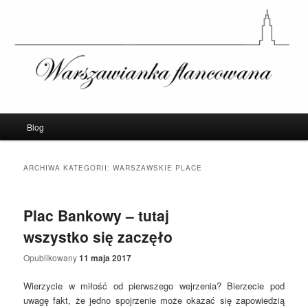
Warszawianka Flancowana – Blog o
Warszawie
Menu
Blog
Przeskocz
Przeskocz
główne
do
do
ARCHIWA KATEGORII:
WARSZAWSKIE PLACE
tekstu
widgetów
Plac Bankowy – tutaj
wszystko się zaczęło
Opublikowany
11 maja 2017
Wierzycie w miłość od pierwszego wejrzenia? Bierzecie pod
uwagę fakt, że jedno spojrzenie może okazać się zapowiedzią