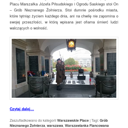
Placu Marszałka Józefa Piłsudskiego i Ogrodu Saskiego stoi On
– Grób Nieznanego Żołnierza. Stoi dumnie pośrodku miasta,
które tętniąc życiem każdego dnia, ani na chwilę nie zapomina o
swojej przeszłości, w którą wpisana jest ofiarna śmierć ludzi
walczących o wolność.
Czytaj dalej…
Zaszufladkowano do kategorii
Warszawskie Place
|
Tagi:
Grób
Nieznanego Żołnierza
,
warszawa
,
Warszawianka Flancowana