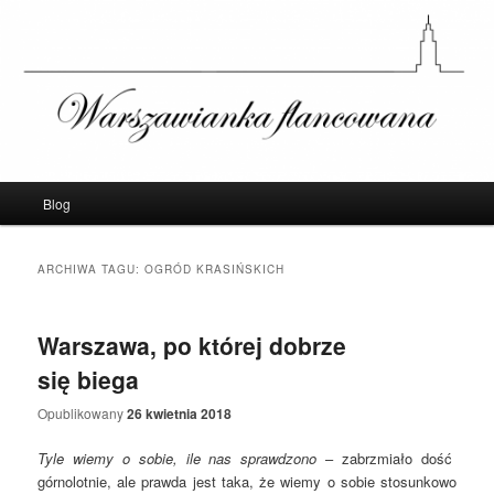
Warszawianka Flancowana – Blog o
Warszawie
Menu
Blog
Przeskocz
Przeskocz
główne
do
do
ARCHIWA TAGU:
OGRÓD KRASIŃSKICH
tekstu
widgetów
Warszawa, po której dobrze
się biega
Opublikowany
26 kwietnia 2018
Tyle wiemy o sobie, ile nas
sprawdzono
– zabrzmiało dość
górnolotnie, ale prawda jest taka, że wiemy o sobie stosunkowo