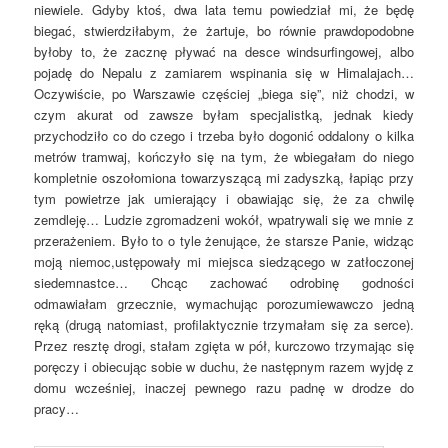
niewiele. Gdyby ktoś, dwa lata temu powiedział mi, że będę
biegać, stwierdziłabym, że żartuje, bo równie prawdopodobne
byłoby to, że zacznę pływać na desce windsurfingowej, albo
pojadę do Nepalu z zamiarem wspinania się w Himalajach…
Oczywiście, po Warszawie częściej „biega się”, niż chodzi, w
czym akurat od zawsze byłam specjalistką, jednak kiedy
przychodziło co do czego i trzeba było dogonić oddalony o kilka
metrów tramwaj, kończyło się na tym, że wbiegałam do niego
kompletnie oszołomiona towarzyszącą mi zadyszką, łapiąc przy
tym powietrze jak umierający i obawiając się, że za chwilę
zemdleję… Ludzie zgromadzeni wokół, wpatrywali się we mnie z
przerażeniem. Było to o tyle żenujące, że starsze Panie, widząc
moją niemoc,ustępowały mi miejsca siedzącego w zatłoczonej
siedemnastce… Chcąc zachować odrobinę godności
odmawiałam grzecznie, wymachując porozumiewawczo jedną
ręką (drugą natomiast, profilaktycznie trzymałam się za serce).
Przez resztę drogi, stałam zgięta w pół, kurczowo trzymając się
poręczy i obiecując sobie w duchu, że następnym razem wyjdę z
domu wcześniej, inaczej pewnego razu padnę w drodze do
pracy…