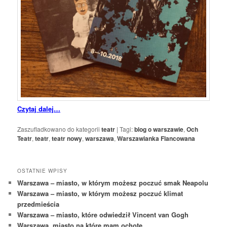
Czytaj dalej…
Zaszufladkowano do kategorii
teatr
|
Tagi:
blog o warszawie
,
Och
Teatr
,
teatr
,
teatr nowy
,
warszawa
,
Warszawianka Flancowana
OSTATNIE WPISY
Warszawa – miasto, w którym możesz poczuć smak Neapolu
Warszawa – miasto, w którym możesz poczuć klimat
przedmieścia
Warszawa – miasto, które odwiedził Vincent van Gogh
Warszawa, miasto na które mam ochotę