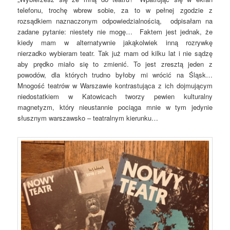
telefonu, trochę wbrew sobie, za to w pełnej zgodzie z
rozsądkiem naznaczonym odpowiedzialnością, odpisałam na
zadane pytanie: niestety nie mogę… Faktem jest jednak, że
kiedy mam w alternatywnie jakąkolwiek inną rozrywkę
nierzadko wybieram teatr. Tak już mam od kilku lat i nie sądzę
aby prędko miało się to zmienić. To jest zresztą jeden z
powodów, dla których trudno byłoby mi wrócić na Śląsk…
Mnogość teatrów w Warszawie kontrastująca z ich dojmującym
niedostatkiem w Katowicach tworzy pewien kulturalny
magnetyzm, który nieustannie pociąga mnie w tym jedynie
słusznym warszawsko – teatralnym kierunku…